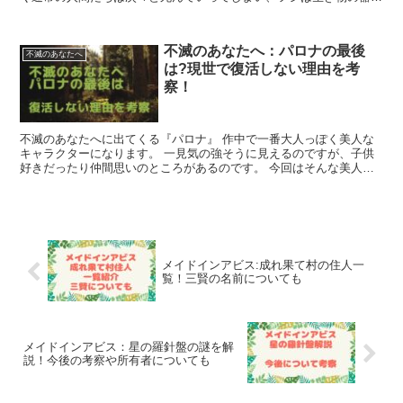
手に入れるのです。 そんな人間が死亡する中...
不滅のあなたへ：パロナの最後
不滅のあなたへ
は?現世で復活しない理由を考
察！
不滅のあなたへに出てくる『パロナ』 作中で一番大人っぽく美人な
キャラクターになります。 一見気の強そうに見えるのですが、子供
好きだったり仲間思いのところがあるのです。 今回はそんな美人キ
ャラのパロナについて書いていきます。...
メイドインアビス:成れ果て村の住人一
覧！三賢の名前についても
メイドインアビス：星の羅針盤の謎を解
説！今後の考察や所有者についても