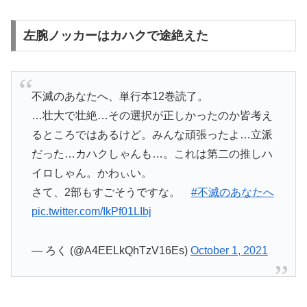
左腕ノッカーはカハクで途絶えた
不滅のあなたへ、単行本12巻読了。
…壮大で壮絶…その選択が正しかったのか皆考え
るところではあるけど。みんな頑張ったよ…立派
だった…カハクしゃんも…。これは第二の推しハ
イロしゃん。かわぃい。
さて、2部もすごそうですな。
#不滅のあなたへ
pic.twitter.com/IkPf01LIbj
— ろく (@A4EELkQhTzV16Es)
October 1, 2021