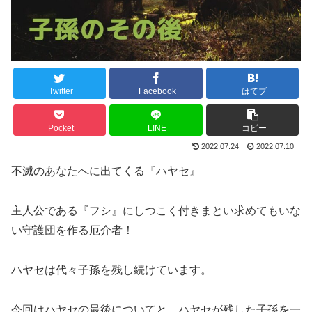
Twitter
Facebook
はてブ
Pocket
LINE
コピー
2022.07.24
2022.07.10
不滅のあなたへに出てくる『ハヤセ』
主人公である『フシ』にしつこく付きまとい求めてもいな
い守護団を作る厄介者！
ハヤセは代々子孫を残し続けています。
今回はハヤセの最後についてと、ハヤセが残した子孫を一