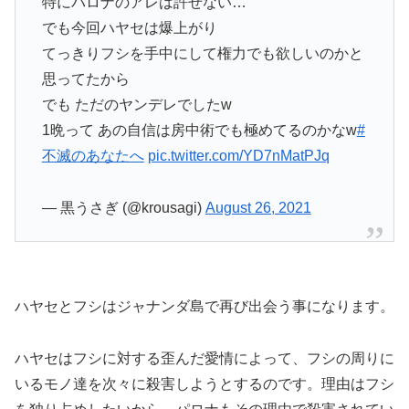
特にパロナのアレは許せない…
でも今回ハヤセは爆上がり
てっきりフシを手中にして権力でも欲しいのかと
思ってたから
でも ただのヤンデレでしたw
1晩って あの自信は房中術でも極めてるのかなw
#
不滅のあなたへ
pic.twitter.com/YD7nMatPJq
— 黒うさぎ (@krousagi)
August 26, 2021
ハヤセとフシはジャナンダ島で再び出会う事になります。
ハヤセはフシに対する歪んだ愛情によって、フシの周りに
いるモノ達を次々に殺害しようとするのです。理由はフシ