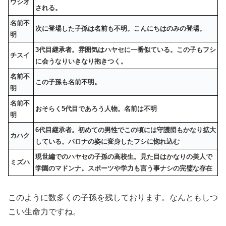
ウシオ
される。
名前不
次に登場した子孫は名前も不明。こんにちはのみの登場。
明
3代目継承者。雰囲気はハヤセに一番似ている。この子もフシ
チスイ
に会うなりいきなり抱きつく。
名前不
この子孫も名前不明。
明
名前不
おそらく5代目であろう人物。名前は不明
明
6代目継承者。初めての男性でこの頃には守護団もかなり拡大
カハク
している。パロナの姿に変身したフシに惚れ込む
現世編でのハヤセの子孫の高校生。見た目はかなりの美人で
ミズハ
学園のマドンナ。スポーツや学力も言う事ナシの完璧な存在
このように数多くの子孫を残しております。なんともしつ
こい生命力ですね。