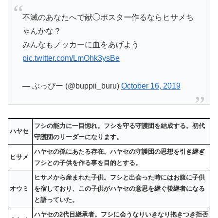
不滅のあなたへで献◯ポスター作るならヒサメち
ゃんかな？
みんなもノッカーに血をあげよう
pic.twitter.com/LmOhk3ysBe
— ぶっぴー (@buppii_buru)
October 16, 2019
フシの能力に一目惚れ。フシを守る守護団を結成する。初代
ハヤセ
守護団のリーダーになります。
ハヤセの孫にあたる存在。ハヤセの守護団の思想を引き継ぎ
ヒサメ
フシとの子供を作る事を目的とする。
ヒサメから産まれた子供。フシと出会った時にはお腹に子供
オウミ
を宿しており、この子供がハヤセの意思を継ぐ後継者になる
と語っていた。
ハヤセの2代目継承者。フシに会うなりいきなり抱きつき拒否