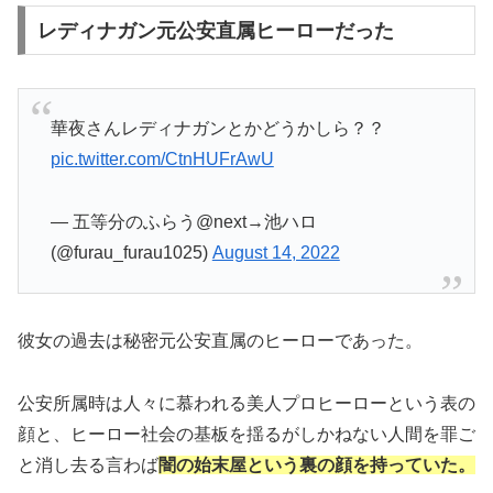
レディナガン元公安直属ヒーローだった
華夜さんレディナガンとかどうかしら？？
pic.twitter.com/CtnHUFrAwU
— 五等分のふらう@next→池ハロ
(@furau_furau1025)
August 14, 2022
彼女の過去は秘密元公安直属のヒーローであった。
公安所属時は人々に慕われる美人プロヒーローという表の
顔と、ヒーロー社会の基板を揺るがしかねない人間を罪ご
と消し去る言わば
闇の始末屋という裏の顔を持っていた。