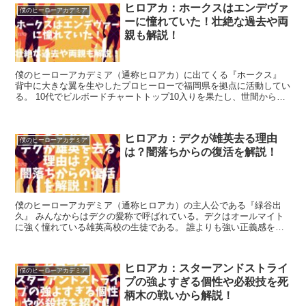
ヒロアカ：ホークスはエンデヴァ
僕のヒーローアカデミア
ーに憧れていた！壮絶な過去や両
親も解説！
僕のヒーローアカデミア（通称ヒロアカ）に出てくる『ホークス』
背中に大きな翼を生やしたプロヒーローで福岡県を拠点に活動してい
る。 10代でビルボードチャートトップ10入りを果たし、世間からは
「速すぎる男」と呼ばれている。 ...
ヒロアカ：デクが雄英去る理由
僕のヒーローアカデミア
は？闇落ちからの復活を解説！
僕のヒーローアカデミア（通称ヒロアカ）の主人公である『緑谷出
久』 みんなからはデクの愛称で呼ばれている。デクはオールマイト
に強く憧れている雄英高校の生徒である。 誰よりも強い正義感を持
ち、自分のことより周りの人を優先する人物。...
ヒロアカ：スターアンドストライ
僕のヒーローアカデミア
プの強よすぎる個性や必殺技を死
柄木の戦いから解説！