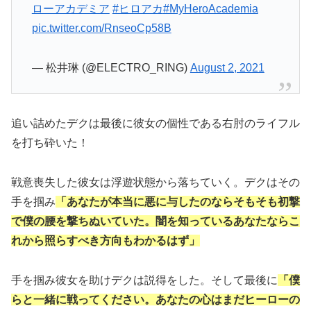
ローアカデミア
#ヒロアカ
#MyHeroAcademia
pic.twitter.com/RnseoCp58B
— 松井琳 (@ELECTRO_RING)
August 2, 2021
追い詰めたデクは最後に彼女の個性である右肘のライフル
を打ち砕いた！
戦意喪失した彼女は浮遊状態から落ちていく。デクはその
手を掴み
「あなたが本当に悪に与したのならそもそも初撃
で僕の腰を撃ちぬいていた。闇を知っているあなたならこ
れから照らすべき方向もわかるはず」
手を掴み彼女を助けデクは説得をした。そして最後に
「僕
らと一緒に戦ってください。あなたの心はまだヒーローの