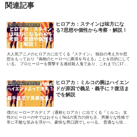
関連記事
ヒロアカ：ステインは味方にな
僕のヒーローアカデミア
る?思想や個性から考察・解説！
大人気アニメのヒロアカに出てくる『ステイン』 独自の考え方や思
想をもっており『偽物のヒーローに粛清を与える』ことを目的にして
いる。 プロヒーローを襲撃する連続殺人鬼であり、これまでに17人
を殺害・23人を再起不能に追い込んでい...
ヒロアカ：ミルコの腕はハイエン
僕のヒーローアカデミア
ドが原因で義足・義手に？復活ま
でを解説
僕のヒーローアカデミア（通称ヒロアカ）に出てくる『ミルコ』 女
性のヒーローの中ではおそらくNo1の実力の持ち主、男勝りな性格で
常に不敵な笑みを浮かべ、豪快な男口調でしゃべる。 普通なら怯む
ような負傷にも表情を変えず、臆さず戦闘...