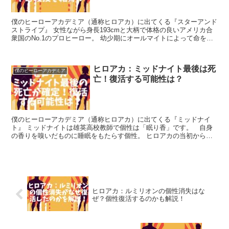
僕のヒーローアカデミア（通称ヒロアカ）に出てくる『スターアンド
ストライプ』 女性ながら身長193cmと大柄で体格の良いアメリカ合
衆国のNo.1のプロヒーロー。 幼少期にオールマイトによって命を救
われた事もあり、オールマイトの事...
ヒロアカ：ミッドナイト最後は死
僕のヒーローアカデミア
亡！復活する可能性は？
僕のヒーローアカデミア（通称ヒロアカ）に出てくる『ミッドナイ
ト』 ミッドナイトは雄英高校教師で個性は「眠り香」です。 自身
の香りを嗅いだものに睡眠をもたらす個性。 ヒロアカの当初から奇
抜なファッションと体育祭の司会をしており、...
ヒロアカ：ルミリオンの個性消失はな
ぜ？個性復活するのかも解説！