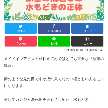
Twitter
Facebook
はてブ
Pocket
LINE
コピー
2022.08.10
2022.08.04
メイドインアビスの成れ果て村ではとても重要な『欲望の
揺籃』
卵のような見た目ですが成れ果て村の中枢ともいえるモノ
になります。
そしてガンジャ決死隊を最も苦しめた『水もどき』