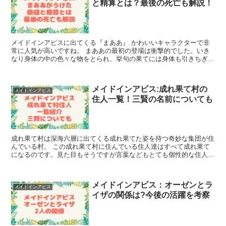
と精算とは？最後の死亡も解説！
メイドインアビスに出てくる『まああ』 かわいいキャラクターで非
常に人気が高いですね。 まああの最初の登場は衝撃的でした。いき
なり身体の中の色々な物をとられ、挙句の果てには身体も引きちぎら
れていましたね。 今回はまああが最...
メイドインアビス:成れ果て村の
メイドインアビス
住人一覧！三賢の名前についても
成れ果て村は深海六層に出てくる成れ果てた姿を持つ奇妙な集団が住
んでいる村。 この成れ果て村に住んでいる住人達はすべて成れ果て
になるのです。見た目もそうですが言葉などもとても個性的な住人で
す。 今回はそんな個性的な成れ果て村の住人...
メイドインアビス：オーゼンとラ
メイドインアビス
イザの関係は?今後の活躍を考察