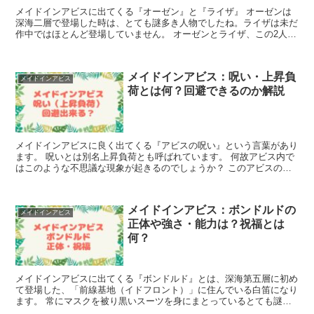
メイドインアビスに出てくる『オーゼン』と『ライザ』 オーゼンは
深海二層で登場した時は、とても謎多き人物でしたね。ライザは未だ
作中ではほとんど登場していません。 オーゼンとライザ、この2人の
不思議な関係は何なのか？そしてオーゼンは...
メイドインアビス：呪い・上昇負
メイドインアビス
荷とは何？回避できるのか解説
メイドインアビスに良く出てくる『アビスの呪い』という言葉があり
ます。 呪いとは別名上昇負荷とも呼ばれています。 何故アビス内で
はこのような不思議な現象が起きるのでしょうか？ このアビスの中
で起こる呪いとは一体何なのか？そ...
メイドインアビス：ボンドルドの
メイドインアビス
正体や強さ・能力は？祝福とは
何？
メイドインアビスに出てくる『ボンドルド』とは、深海第五層に初め
て登場した、「前線基地（イドフロント）」に住んでいる白笛になり
ます。 常にマスクを被り黒いスーツを身にまとっているとても謎多
いボンドルド！ 第五層はとてもストーリー...