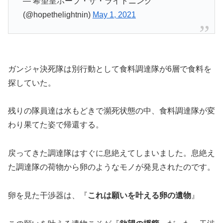
— 希望皇ホープ・ザ・ライトニング
(@hopethelightnin)
May 1, 2021
ガンジャ決死隊は別行動として食料調達隊が6層で食料を
探していた。
残りの隊員達は水もどきで瀕死状態の中、食料調達隊が変
わり果てた姿で帰還する。
戻ってきた調達隊はすぐに息絶えてしまいました。息絶え
た調達隊の荷物から卵のようなモノが発見されたのです。
卵を見た干渉器は、『
これは願いを叶える卵の遺物
』