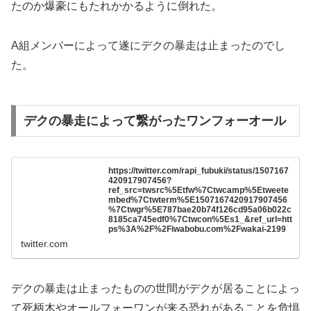
たのか爆豪にもたれかかるように倒れた。
A組メンバーによって遂にデクの暴走は止まったのでし
た。
デクの暴走によって繋がったワンフォーオール
https://twitter.com/rapi_fubuki/status/1507167
420917907456?
ref_src=twsrc%5Etfw%7Ctwcamp%5Etweete
mbed%7Ctwterm%5E1507167420917907456
%7Ctwgr%5E787bae20b74f126cd95a06b022c
8185ca745edf0%7Ctwcon%5Es1_&ref_url=htt
ps%3A%2F%2Fiwabobu.com%2Fwakai-2199
twitter.com
デクの暴走は止まったものの世間がデクが居ることによっ
て死柄木やオールフォーワンが来る恐れがあることを危惧