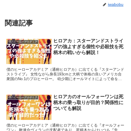
iwabobu
関連記事
ヒロアカ：スターアンドストライ
僕のヒーローアカデミア
プの強よすぎる個性や必殺技を死
柄木の戦いから解説！
僕のヒーローアカデミア（通称ヒロアカ）に出てくる『スターアンド
ストライプ』 女性ながら身長193cmと大柄で体格の良いアメリカ合
衆国のNo.1のプロヒーロー。 幼少期にオールマイトによって命を救
われた事もあり、オールマイトの事...
ヒロアカのオールフォーワンは死
僕のヒーローアカデミア
柄木の乗っ取りが目的？関係性に
ついても解説
僕のヒーローアカデミア（通称ヒロアカ）に出てくる『オールフォー
ワン』 敵連合ヴィランの支配者であり、死柄木からはいつも『先