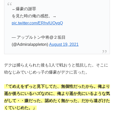
←爆豪の謝罪
を見た時の俺の感想。→
pic.twitter.com/ERhvlUOyqQ
— アップルトン中将@２垢目
(@Admiralappleton)
August 19, 2021
デクは捕らえられた後も1人で戦おうと抵抗した。そこに
幼なじみでいじめっ子の爆豪がデクに言った。
「てめえをずっと見下してた、無個性だったから。俺より
遥か後ろにいるハズなのに、俺より遥か先にいるような気
がして・・嫌だった、認めたく無かった、だから遠ざけた
くていじめた。」