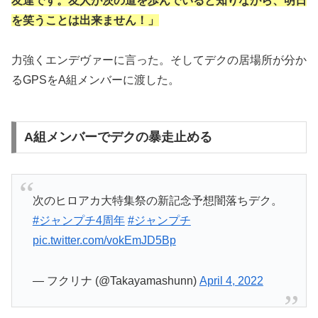
友達です。友人が茨の道を歩んでいると知りながら、明日
を笑うことは出来ません！」
力強くエンデヴァーに言った。そしてデクの居場所が分か
るGPSをA組メンバーに渡した。
A組メンバーでデクの暴走止める
次のヒロアカ大特集祭の新記念予想闇落ちデク。
#ジャンプチ4周年
#ジャンプチ
pic.twitter.com/vokEmJD5Bp
— フクリナ (@Takayamashunn)
April 4, 2022