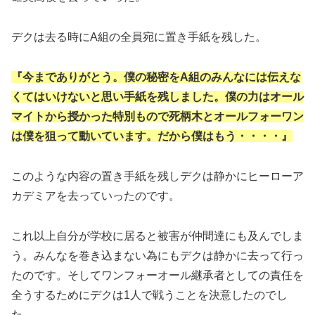
デクは去る時にA組の全員宛に置き手紙を残した。
『今までありがとう。僕の秘密をA組のみんなには伝えな
くてはいけないと思い手紙を残しました。僕の力はオール
マイトから授かった特別もので死柄木とオールフォーワン
は僕を狙って動いています。だから僕はもう・・・・』
このような内容の置き手紙を残しデクは静かにヒーローア
カデミアを去っていったのです。
これ以上自分が学校に居ると被害が仲間達にも及んでしま
う。みんなを巻き込まない為にもデクは静かに去って行っ
たのです。そしてワンフォーオール継承者としての責任を
全うするためにデクは1人で戦うことを決意したのでし
た。