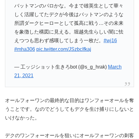
バットマンのパロかな。今まで雄英生として華々
しく活躍してたデクが今後はバットマンのような
所謂ダークヒーローとして孤高に戦う…その未来
を象徴した構図に見える。堀越先生らしい闇に怯
えつつも思わず感嘆してしまう一枚だ。
#wj16
#mha306
pic.twitter.com/JSzbcIfkaj
— 工ッジショット生きろbot (@s_g_hrak)
March
21, 2021
オールフォーワンの最終的な目的はワンフォーオールを奪
うことです。なのでどうしてもデクを生け捕りにしないと
いけなかった。
デクのワンフォーオールを狙いにオールフォーワンの刺客