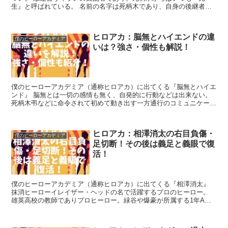
生』と呼ばれている。 名前の名字は死柄木であり、自身の後継者と
して弔には姓を与えている。 過去にオ...
ヒロアカ：脳無とハイエンドの違
僕のヒーローアカデミア
いは？強さ・個性も解説！
僕のヒーローアカデミア（通称ヒロアカ）に出てくる『脳無とハイエ
ンド』 脳無とは一切の感情も無く、自発的に行動などは出来ない。
死柄木弔などに命令されて初めて動き出す一方通行のコミュニケーシ
ョンしか取れない意思のない敵ヴィラン。...
ヒロアカ：相澤消太の右目負傷・
僕のヒーローアカデミア
足切断！その後は義足と義眼で復
活！
僕のヒーローアカデミア（通称ヒロアカ）に出てくる『相澤消太』
抹消ヒーローイレイザー・ヘッドの名で活躍するプロのヒーロー。
雄英高校の教師でありプロヒーロー。緑谷や爆豪が所属する1年A組
の担任を務めている。 個性は『抹消...