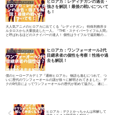
ヒロアカ：レディナガンの過去・
僕のヒーローアカデミア
強さを解説！最後の戦いについて
も！
大人気アニメのヒロアカに出てくる『レディナガン』 特殊刑務所タ
ルタロスから大量脱走した一人。『THE・スナイパーライフル人間』
と呼ばれるほどのスナイパーの達人！ 個性はライフルで遠距離の個
性持ちは皆彼女に嫉妬するほどの実力者で...
ヒロアカ：ワンフォーオール2代
僕のヒーローアカデミア
目継承者の個性を考察！性格や過
去も解説！
僕のヒーローアカデミア『通称ヒロアカ』 物語も進むにつれて、つ
いに歴代のワンフォーオールの謎が徐々に解明されてきました。 デ
クの9代目によってワンフォーオールの歴代が初めて協力し、遂に長
く宿敵であったオールフォーワンを倒す時が...
ヒロアカ：デクとかっちゃんは和解して