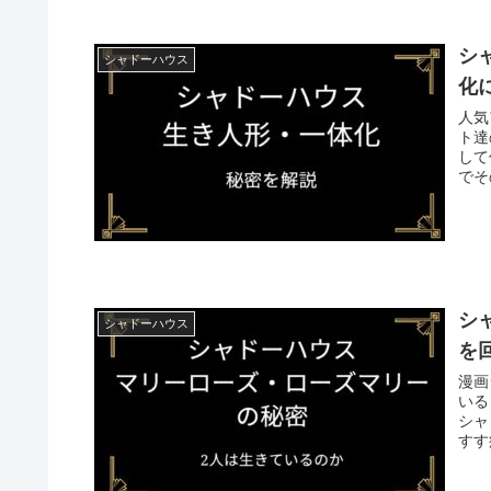
シ
シャドーハウス
化
人気
ト達
して仕えて
でそ
シ
シャドーハウス
を
漫画
いる『ロー
シャド
すす