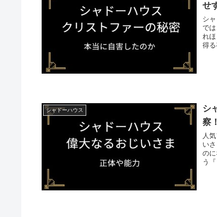
せ
シャド
では
れほ
シ
シャドーハウス
察
人気
いさま』 作中での登場回数も少
のになります。 そ