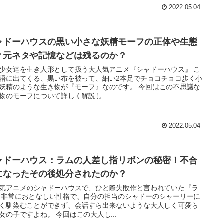
2022.05.04
ャドーハウスの黒い小さな妖精モーフの正体や生態
？元ネタや記憶などは残るのか？
少女達を生き人形として扱う大人気アニメ『シャドーハウス』 こ
語に出てくる、黒い布を被って、細い2本足でチョコチョコ歩く小
精のような生き物が『モーフ』なのです。 今回はこの不思議な
物のモーフについて詳しく解説し...
2022.05.04
ャドーハウス：ラムの人差し指リボンの秘密！不合
になったその後処分されたのか？
気アニメのシャドーハウスで、ひと際失敗作と言われていた『ラ
リーに
く馴染むことができず、会話すら出来ないような大人しく可愛ら
しい女の子ですよね。 今回はこの大人し...