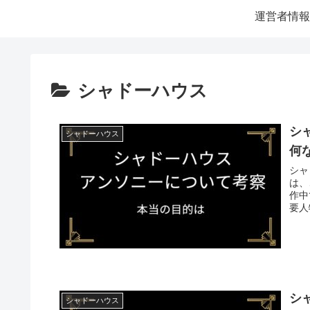
運営者情報
シャドーハウス
シ
シャドーハウス
何
シャ
は、
作中
要人
シ
シャドーハウス