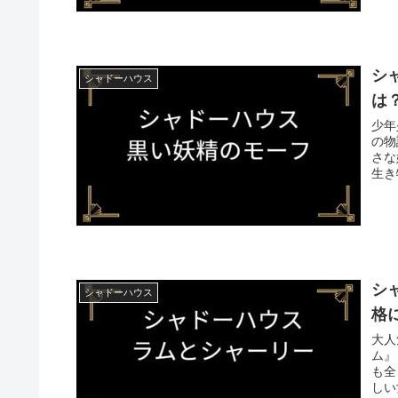
シ
シャドーハウス
は
少年
の物
さな妖
生き
シ
シャドーハウス
格
大人
ム』 非常におとなしい性格で、自分の担当のシャドーのシャー
も全