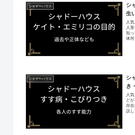
シ
シャドーハウス
生
人気
人形である
知ってしまい
シ
シャドーハウス
き
人気
どがよく出
存在になるので