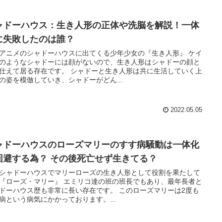
ャドーハウス：生き人形の正体や洗脳を解説！一体
に失敗したのは誰？
アニメのシャドーハウスに出てくる少年少女の『生き人形』 ケイ
のようなシャドーには顔がないので、生き人形はシャドーの顔と
居る存在です。 シャドーと生き人形は共に生活していく上
の姿を模倣していき、シャドーがどん...
2022.05.05
ャドーハウスのローズマリーのすす病騒動は一体化
回避する為？ その後死亡せず生きてる？
シャドーハウスでマリーローズの生き人形として役割を果たして
ズ・マリー』 エミリコ達の班の班長でもあり、最年長者と
ーハウス歴も非常に長い存在です。 このローズマリーは2度も
病という病気にかかっております。...